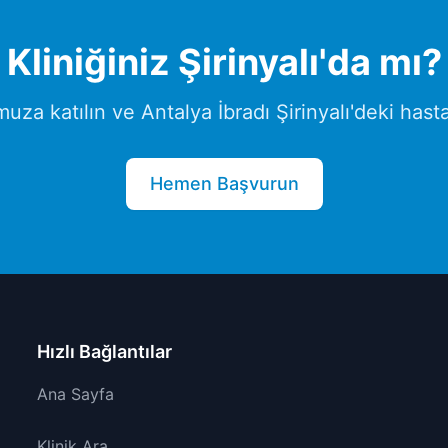
Kliniğiniz
Şirinyalı
'da mı?
muza katılın ve
Antalya
İbradı
Şirinyalı
'deki hasta
Hemen Başvurun
Hızlı Bağlantılar
Ana Sayfa
Klinik Ara