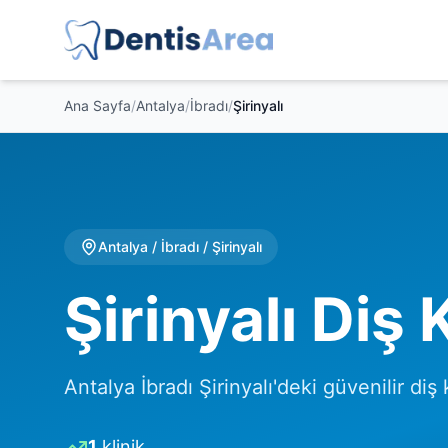
Ana Sayfa
/
Antalya
/
İbradı
/
Şirinyalı
Antalya
/
İbradı
/
Şirinyalı
Şirinyalı Diş K
Antalya İbradı Şirinyalı'deki güvenilir diş k
1
klinik