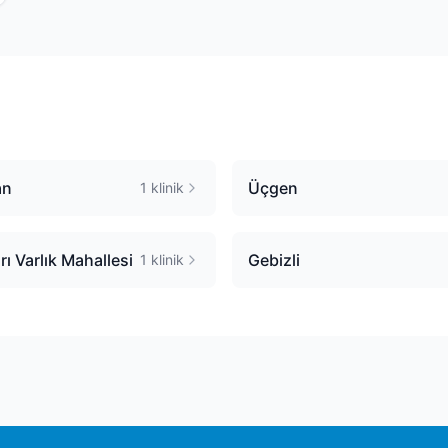
an
Üçgen
1
klinik
rı Varlık Mahallesi
Gebizli
1
klinik