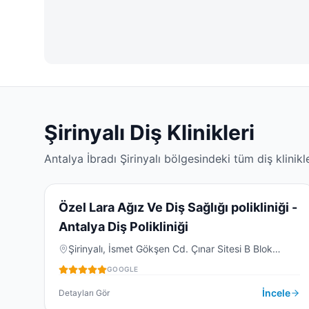
Şirinyalı
Diş Klinikleri
Antalya
İbradı
Şirinyalı
bölgesindeki tüm diş klinikle
4.9
(
13
)
Ö
Özel Lara Ağız Ve Diş Sağlığı polikliniği -
Antalya Diş Polikliniği
DIŞ KLINIĞI
Şirinyalı, İsmet Gökşen Cd. Çınar Sitesi B Blok
No:106 D:3, 07160 Muratpaşa/Antalya, Türkiye
GOOGLE
İncele
Detayları Gör