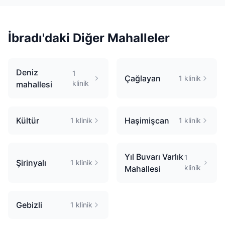
İbradı
'daki Diğer Mahalleler
Deniz
1
Çağlayan
1
klinik
klinik
mahallesi
Kültür
Haşimişcan
1
klinik
1
klinik
Yıl Buvarı Varlık
1
Şirinyalı
1
klinik
klinik
Mahallesi
Gebizli
1
klinik