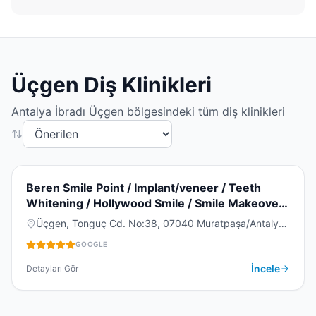
Üçgen
Diş Klinikleri
Antalya
İbradı
Üçgen
bölgesindeki tüm diş klinikleri
4.9
(
523
)
B
Beren Smile Point / Implant/veneer / Teeth
Whitening / Hollywood Smile / Smile Makeover
/ All On 4 / Zirconium Crown
Üçgen, Tonguç Cd. No:38, 07040 Muratpaşa/Antalya,
DIŞ KLINIĞI
Türkiye
GOOGLE
İncele
Detayları Gör