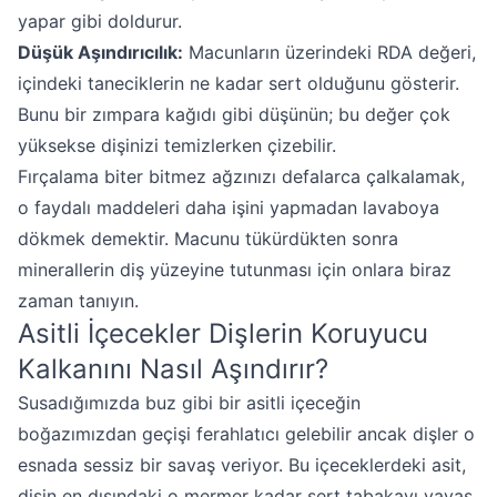
yapar gibi doldurur.
Düşük Aşındırıcılık:
Macunların üzerindeki RDA değeri,
içindeki taneciklerin ne kadar sert olduğunu gösterir.
Bunu bir zımpara kağıdı gibi düşünün; bu değer çok
yüksekse dişinizi temizlerken çizebilir.
Fırçalama biter bitmez ağzınızı defalarca çalkalamak,
o faydalı maddeleri daha işini yapmadan lavaboya
dökmek demektir. Macunu tükürdükten sonra
minerallerin diş yüzeyine tutunması için onlara biraz
zaman tanıyın.
Asitli İçecekler Dişlerin Koruyucu
Kalkanını Nasıl Aşındırır?
Susadığımızda buz gibi bir asitli içeceğin
boğazımızdan geçişi ferahlatıcı gelebilir ancak dişler o
esnada sessiz bir savaş veriyor. Bu içeceklerdeki asit,
dişin en dışındaki o mermer kadar sert tabakayı yavaş